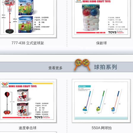
777-438 立式篮球架
保龄球
查看更多
速度拳击球
550A 网球拍