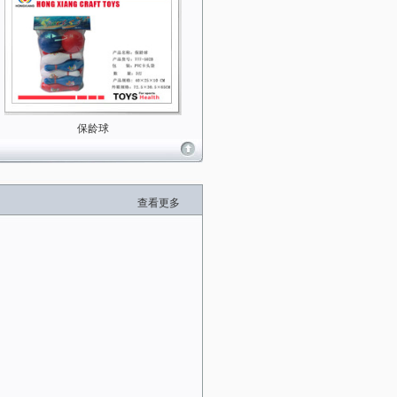
保龄球
查看更多