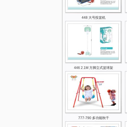
448 大号投篮机
446 2.1M 方脚立式篮球架
777-790 多功能秋千