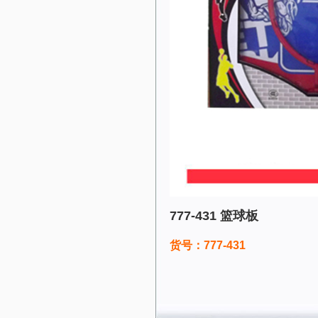
777-431 篮球板
货号：777-431